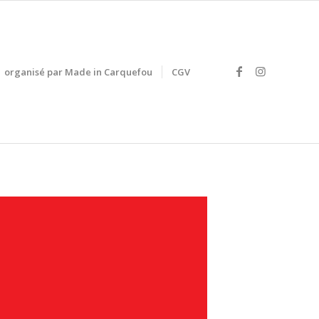
organisé par Made in Carquefou
CGV