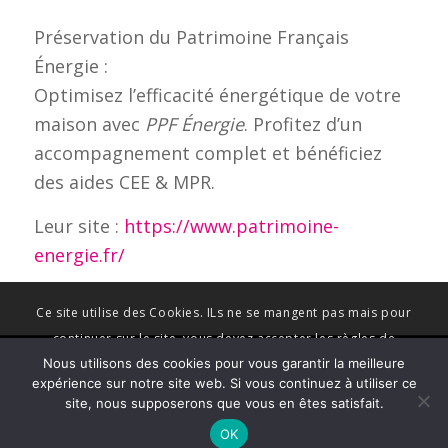
Préservation du Patrimoine Français
Énergie :
Optimisez l’efficacité énergétique de votre
maison avec
PPF Énergie
. Profitez d’un
accompagnement complet et bénéficiez
des aides CEE & MPR.
Leur site :
https://www.patrimoine-
energie.fr/
Ce site utilise des Cookies. ILs ne se mangent pas mais pour
continuer sur le site, vous devez accepter les règles de
Nous utilisons des cookies pour vous garantir la meilleure
Salon de l'Habitat de Carquefou - Site mis à flot par
Graph'in !
-
confidentialité et l'utilisation de ces cookies pour vous rendre la
expérience sur notre site web. Si vous continuez à utiliser ce
Enfold Theme by Kriesi
navigation plus agréable.
site, nous supposerons que vous en êtes satisfait.
OK
Learn more
OK
Accueil
Contact
Conditions Générales de Vente
Mentions légales