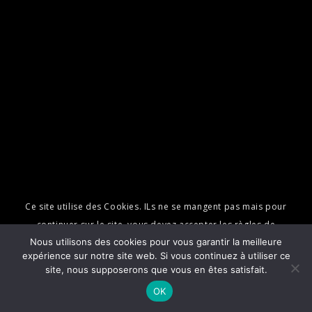
Ce site utilise des Cookies. ILs ne se mangent pas mais pour
continuer sur le site, vous devez accepter les règles de
Nous utilisons des cookies pour vous garantir la meilleure
confidentialité et l'utilisation de ces cookies pour vous rendre la
expérience sur notre site web. Si vous continuez à utiliser ce
navigation plus agréable.
site, nous supposerons que vous en êtes satisfait.
OK
Learn more
OK