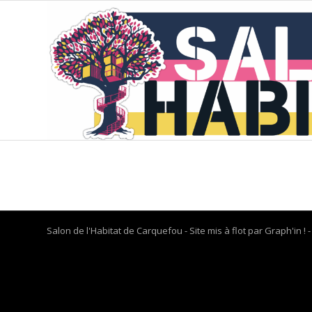
Salon de l'Habitat de Carquefou - Site mis à flot par
Graph'in !