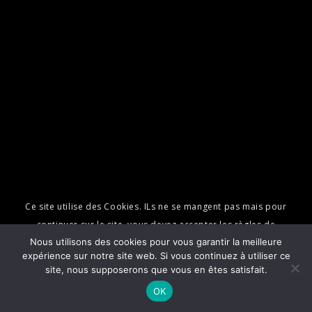
Ce site utilise des Cookies. ILs ne se mangent pas mais pour
continuer sur le site, vous devez accepter les règles de
Nous utilisons des cookies pour vous garantir la meilleure
confidentialité et l'utilisation de ces cookies pour vous rendre la
expérience sur notre site web. Si vous continuez à utiliser ce
navigation plus agréable.
site, nous supposerons que vous en êtes satisfait.
OK
Learn more
OK